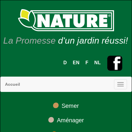
La Promesse
d'un jardin réussi!
D
EN
F
NL
Accueil
•
Semer
•
Aménager
•