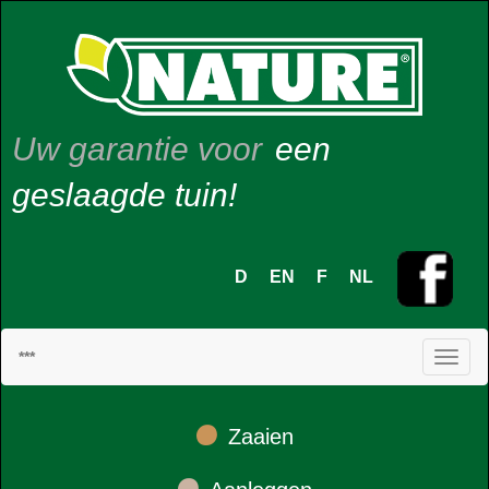
Uw garantie voor
een
geslaagde tuin!
D
EN
F
NL
***
•
Zaaien
•